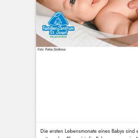
Hundham
Irschenberg
Kreuth
Leitzachtal
Miesbach
Neuhaus
Niklasreuth
Otterfing
Rottach-
Egern
Schaftlach
/
Die ersten Lebensmonate eines Babys sind ei
Waakirchen