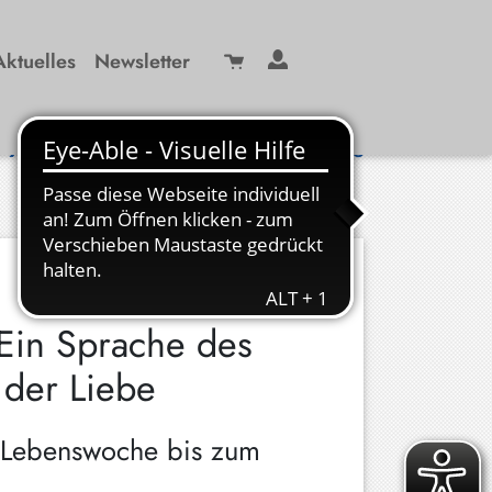
Aktuelles
Newsletter
Suche
/ 99 29-0
info(at)kbw-miesbach.de
<
13. von 299 Veranstaltungen
>
Ein Sprache des
 der Liebe
. Lebenswoche bis zum