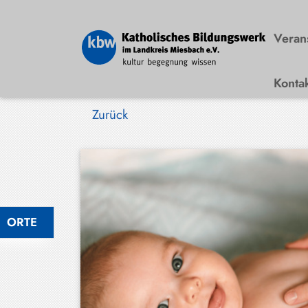
Veran
Konta
Bad
Wiessee
Zurück
Bayrischzell
Darching
Elbach
Gmund
ORTE
Großhartpenning
Hausham
Holzkirchen