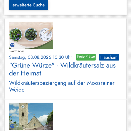
Hundham
erweiterte Suche
Irschenberg
Kreuth
Leitzachtal
Miesbach
Samstag, 08.08.2026 10:30 Uhr
Freie Plätze
Hausham
Neuhaus
"Grüne Würze" - Wildkräutersalz aus
der Heimat
Niklasreuth
Wildkräuterspaziergang auf der Moosrainer
Otterfing
Weide
Rottach-
Egern
Schaftlach
/
Waakirchen