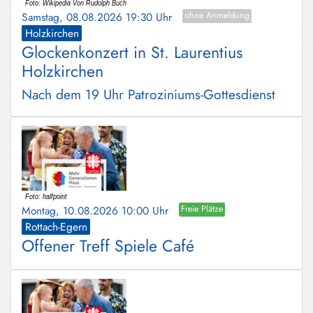
Schliersee
Samstag, 08.08.2026 19:30 Uhr
ohne Anmeldung
Holzkirchen
Tegernsee
Glockenkonzert in St. Laurentius
Holzkirchen
Warngau
/
Nach dem 19 Uhr Patroziniums-Gottesdienst
Wall
Weyarn
Montag, 10.08.2026 10:00 Uhr
Freie Plätze
Rottach-Egern
Offener Treff Spiele Café