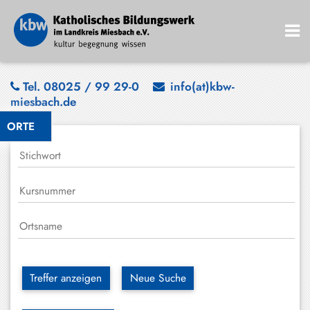
Bad
Tel. 08025 / 99 29-0
info(at)kbw-
miesbach.de
Wiessee
ORTE
Bayrischzell
Darching
Elbach
Gmund
Großhartpenning
Hausham
Treffer anzeigen
Neue Suche
Holzkirchen