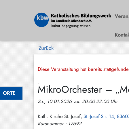
Veran
Konta
Bad
Wiessee
Zurück
Bayrischzell
Darching
Diese Veranstaltung hat bereits stattgefund
Elbach
MikroOrchester – „Mo
Gmund
ORTE
Großhartpenning
Sa., 10.01.2026 von 20.00-22.00 Uhr
Hausham
Kath. Kirche St. Josef,
St.-Josef-Str. 14, 836
Holzkirchen
Kursnummer : 17692