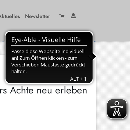
Aktuelles
Newsletter
Suche
/ 99 29-0
info(at)kbw-miesbach.de
rs Achte neu erleben