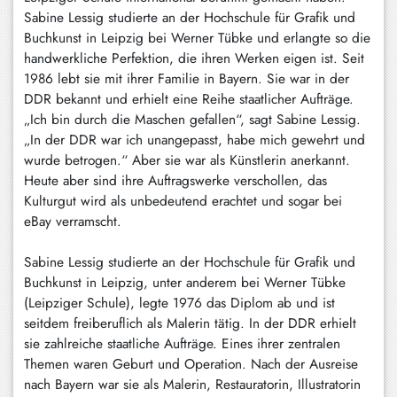
Sabine Lessig studierte an der Hochschule für Grafik und
Schliersee
Buchkunst in Leipzig bei Werner Tübke und erlangte so die
Tegernsee
handwerkliche Perfektion, die ihren Werken eigen ist. Seit
1986 lebt sie mit ihrer Familie in Bayern. Sie war in der
Warngau
DDR bekannt und erhielt eine Reihe staatlicher Aufträge.
/
„Ich bin durch die Maschen gefallen“, sagt Sabine Lessig.
Wall
„In der DDR war ich unangepasst, habe mich gewehrt und
wurde betrogen.“ Aber sie war als Künstlerin anerkannt.
Weyarn
Heute aber sind ihre Auftragswerke verschollen, das
Kulturgut wird als unbedeutend erachtet und sogar bei
eBay verramscht.
Sabine Lessig studierte an der Hochschule für Grafik und
Buchkunst in Leipzig, unter anderem bei Werner Tübke
(Leipziger Schule), legte 1976 das Diplom ab und ist
seitdem freiberuflich als Malerin tätig. In der DDR erhielt
sie zahlreiche staatliche Aufträge. Eines ihrer zentralen
Themen waren Geburt und Operation. Nach der Ausreise
nach Bayern war sie als Malerin, Restauratorin, Illustratorin