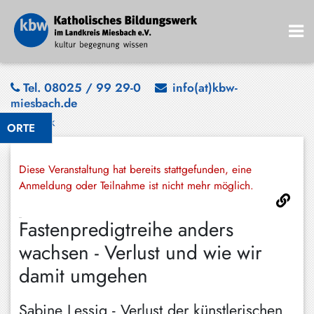
Bad
Tel. 08025 / 99 29-0
info(at)kbw-
miesbach.de
Wiessee
Zurück
ORTE
Bayrischzell
Darching
Diese Veranstaltung hat bereits stattgefunden, eine
Elbach
Anmeldung oder Teilnahme ist nicht mehr möglich.
Gmund
Fastenpredigtreihe anders
Großhartpenning
wachsen - Verlust und wie wir
Hausham
damit umgehen
Holzkirchen
Sabine Lessig - Verlust der künstlerischen