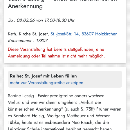
Hundham
Anerkennung
Irschenberg
So., 08.03.26 von 17.00-18.30 Uhr
Kreuth
Kath. Kirche St. Josef,
St.-Josef-Str. 14, 83607 Holzkirchen
Leitzachtal
Kursnummer : 17807
Miesbach
Diese Veranstaltung hat bereits stattgefunden, eine
Anmeldung oder Teilnahme ist nicht mehr möglich.
Neuhaus
Niklasreuth
Reihe:
St. Josef mit Leben füllen
Otterfing
mehr zur Veranstaltungsreihe anzeigen
Rottach-
Sabine Lessig - Fastenpredigtreihe anders wachsen –
Egern
Verlust und wie wir damit umgehen: „Verlust der
künstlerischen Anerkennung“ (s. auch S. 75ff) Früher waren
Schaftlach
es Bernhard Heisig, Wolfgang Mattheuer und Werner
/
Tübke, heute ist es insbesondere Neo Rauch, die die
Waakirchen
Leipziger Schule international berühmt gemacht haben.