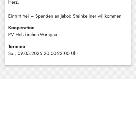
Herz.
Schliersee
Eintritt frei – Spenden an Jakob Steinkellner willkommen
Tegernsee
Kooperation
Warngau
PV Holzkirchen-Warngau
/
Wall
Termine
Sa., 09.05.2026 20:00-22:00 Uhr
Weyarn