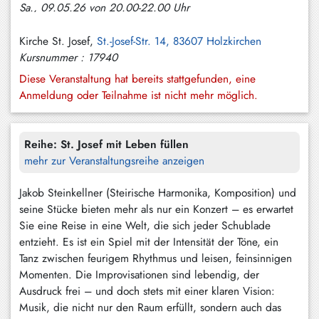
Sa., 09.05.26 von 20.00-22.00 Uhr
Hundham
Irschenberg
Kirche St. Josef,
St.-Josef-Str. 14, 83607 Holzkirchen
Kursnummer : 17940
Kreuth
Diese Veranstaltung hat bereits stattgefunden, eine
Leitzachtal
Anmeldung oder Teilnahme ist nicht mehr möglich.
Miesbach
Reihe:
St. Josef mit Leben füllen
Neuhaus
mehr zur Veranstaltungsreihe anzeigen
Niklasreuth
Jakob Steinkellner (Steirische Harmonika, Komposition) und
Otterfing
seine Stücke bieten mehr als nur ein Konzert – es erwartet
Sie eine Reise in eine Welt, die sich jeder Schublade
Rottach-
entzieht. Es ist ein Spiel mit der Intensität der Töne, ein
Egern
Tanz zwischen feurigem Rhythmus und leisen, feinsinnigen
Schaftlach
Momenten. Die Improvisationen sind lebendig, der
/
Ausdruck frei – und doch stets mit einer klaren Vision:
Waakirchen
Musik, die nicht nur den Raum erfüllt, sondern auch das