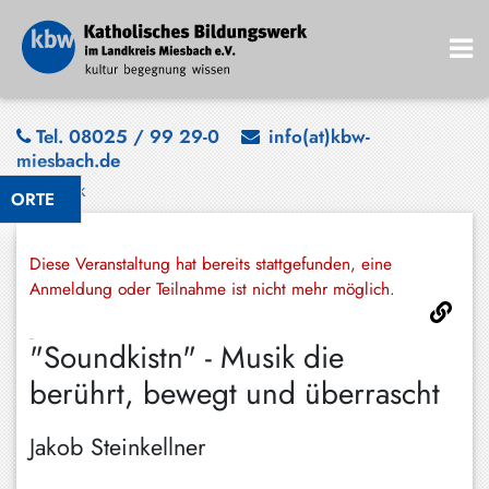
Bad
Tel. 08025 / 99 29-0
info(at)kbw-
miesbach.de
Wiessee
Zurück
ORTE
Bayrischzell
Darching
Diese Veranstaltung hat bereits stattgefunden, eine
Elbach
Anmeldung oder Teilnahme ist nicht mehr möglich.
Gmund
"Soundkistn" - Musik die
Großhartpenning
berührt, bewegt und überrascht
Hausham
Jakob Steinkellner
Holzkirchen