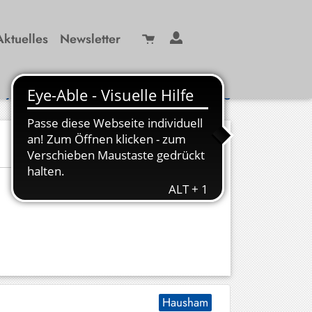
Aktuelles
Newsletter
Suche
/ 99 29-0
info(at)kbw-miesbach.de
Hausham