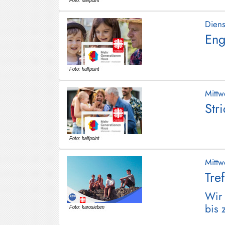
Dien
Eng
Mitt
Str
Mitt
Tre
Wir 
bis 