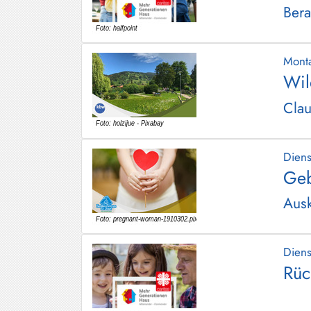
Bera
Schliersee
Tegernsee
Mont
Warngau
Wil
/
Wall
Clau
Weyarn
Dien
Geb
Ausk
Dien
Rüc