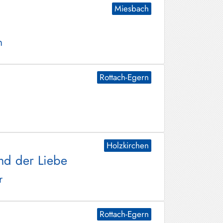
Miesbach
n
Rottach-Egern
Holzkirchen
nd der Liebe
r
Rottach-Egern