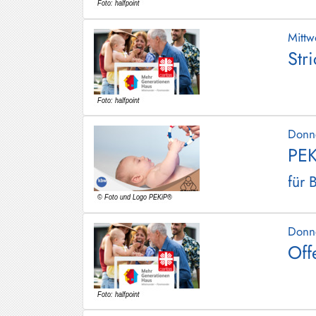
Mitt
Str
Donn
PEK
für 
Donn
Off