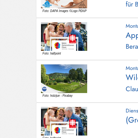
für 
Mont
App
Bera
Mont
Wil
Clau
Dien
(Gr