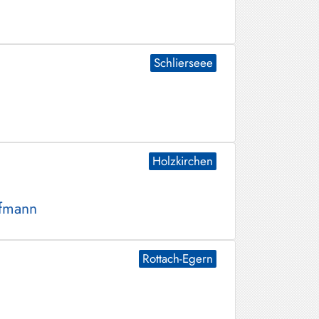
Schlierseee
Holzkirchen
ofmann
Rottach-Egern