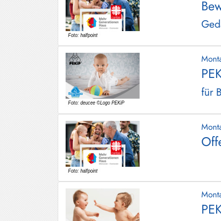
Bew
Gedä
Mont
PEK
für 
Mont
Off
Mont
PEK