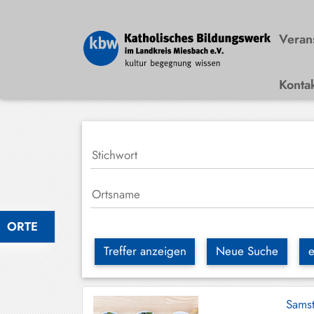
Veran
Konta
Bad
Wiessee
Bayrischzell
Darching
Elbach
Gmund
ORTE
Großhartpenning
Treffer anzeigen
Neue Suche
e
Hausham
Holzkirchen
Sams