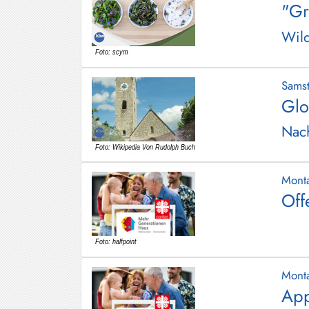
"Gr
Hundham
Wild
Irschenberg
Kreuth
Sams
Leitzachtal
Glo
Miesbach
Nach
Neuhaus
Niklasreuth
Mont
Off
Otterfing
Rottach-
Egern
Schaftlach
Mont
/
App
Waakirchen