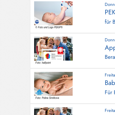
Donn
PEK
für 
Donn
App
Bera
Frei
Bab
Für 
Frei